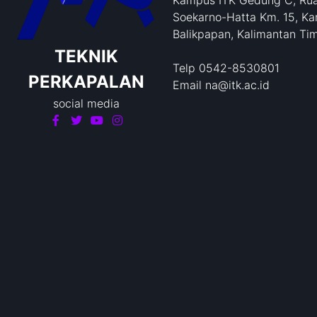
Kampus ITK Gedung C, Rua
Soekarno-Hatta Km. 15, Ka
Balikpapan, Kalimantan Ti
TEKNIK
Telp 0542-8530801
PERKAPALAN
Email na@itk.ac.id
social media