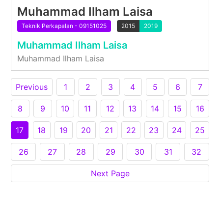
Muhammad Ilham Laisa
Teknik Perkapalan - 09151025
2015
2019
Muhammad Ilham Laisa
Muhammad Ilham Laisa
Previous
1
2
3
4
5
6
7
8
9
10
11
12
13
14
15
16
17
18
19
20
21
22
23
24
25
26
27
28
29
30
31
32
Next Page