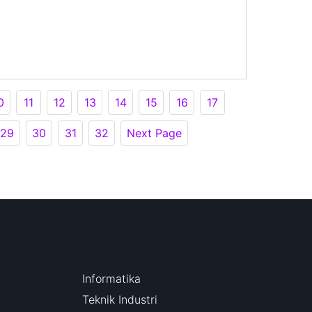
0
11
12
13
14
15
16
17
29
30
31
32
Next Page
Informatika
Teknik Industri