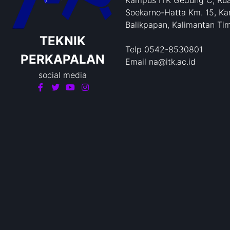
Kampus ITK Gedung C, Rua
Soekarno-Hatta Km. 15, Ka
Balikpapan, Kalimantan Ti
TEKNIK
Telp 0542-8530801
PERKAPALAN
Email na@itk.ac.id
social media