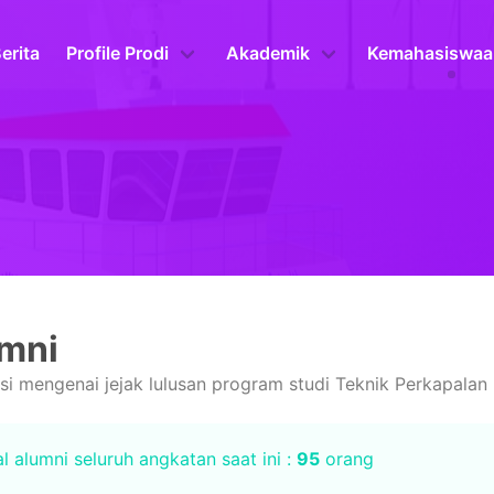
erita
Profile Prodi
Akademik
Kemahasiswaa
mni
si mengenai jejak lulusan program studi Teknik Perkapalan
l alumni seluruh angkatan saat ini :
95
orang