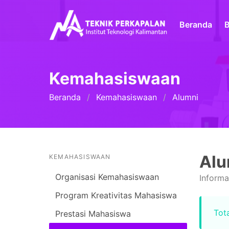
Beranda
B
Kemahasiswaan
Beranda
Kemahasiswaan
Alumni
Alu
KEMAHASISWAAN
Organisasi Kemahasiswaan
Informa
Program Kreativitas Mahasiswa
Tota
Prestasi Mahasiswa