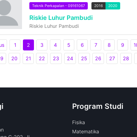
Teknik Perkapalan - 09161067
2016
2020
Riskie Luhur Pambudi
Riskie Luhur Pambudi
us
1
2
3
4
5
6
7
8
9
1
19
20
21
22
23
24
25
26
27
28
i
Program Studi
Fisika
an
Matematika